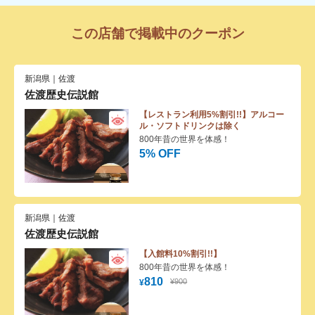
この店舗で掲載中のクーポン
新潟県｜佐渡
佐渡歴史伝説館
【レストラン利用5%割引!!】アルコー
ル・ソフトドリンクは除く
800年昔の世界を体感！
5% OFF
新潟県｜佐渡
佐渡歴史伝説館
【入館料10%割引!!】
800年昔の世界を体感！
810
¥900
¥