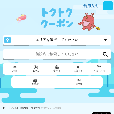
ご利用方法
エリアを選択してください
みる
あそぶ
食べる
体験する
入浴・スパ
お土産
乗り物
TOP
みる
博物館・美術館
佐渡歴史伝説館