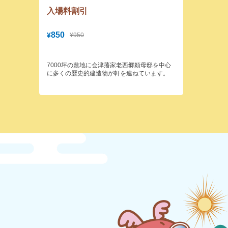
入場料割引
850
¥
¥950
7000坪の敷地に会津藩家老西郷頼母邸を中心
に多くの歴史的建造物が軒を連ねています。