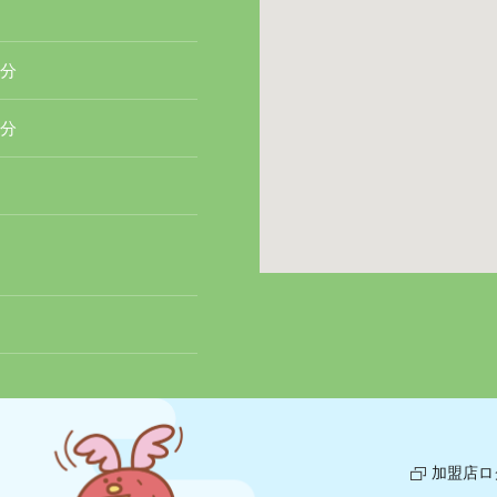
1
0分
5分
加盟店ロ