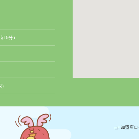
時15分）
認）
加盟店ロ