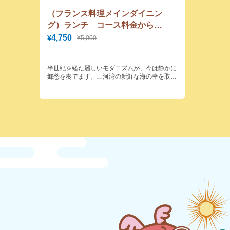
（フランス料理メインダイニン
グ）ランチ コース料金から
5％OFFランチ 大人5,000円コー
4,750
¥
¥5,000
スが4,750円に！
半世紀を経た麗しいモダニズムが、今は静かに
郷愁を奏でます。三河湾の新鮮な海の幸を取り
入れた本格的なフランス料理をご賞味いただけ
ます。