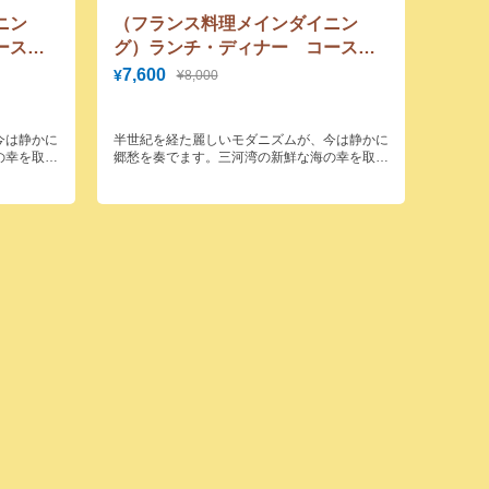
ニン
（フランス料理メインダイニン
ース料
グ）ランチ・ディナー コース料
ディナ
金から5％OFFランチ・ディナー
7,600
¥
¥8,000
,400
大人8,000円コースが7,600円に！
今は静かに
半世紀を経た麗しいモダニズムが、今は静かに
の幸を取り
郷愁を奏でます。三河湾の新鮮な海の幸を取り
味いただけ
入れた本格的なフランス料理をご賞味いただけ
ます。