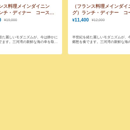
ンス料理メインダイニン
（フランス料理メインダイ
ンチ・ディナー コース料
グ）ランチ・ディナー コ
5％ＯＦＦランチ・ディナ
金から5％ＯＦＦランチ・
0
11,400
¥
¥19,000
¥12,000
19,000円コースが18,050
ー 大人12,000円コースが11
円に！
経た麗しいモダニズムが、今は静かに
半世紀を経た麗しいモダニズムが、
でます。三河湾の新鮮な海の幸を取り
郷愁を奏でます。三河湾の新鮮な海
格的なフランス料理をご賞味いただけ
入れた本格的なフランス料理をご賞
ます。