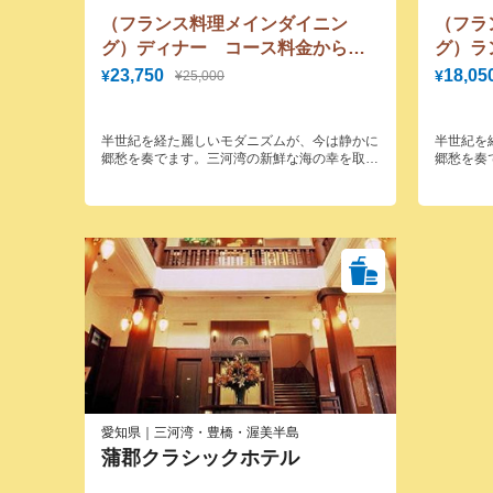
（フランス料理メインダイニン
（フラ
グ）ディナー コース料金から
グ）ラ
5％OFFディナー 大人25,000円コ
金から
23,750
18,05
¥
¥
¥25,000
ースが23,750円に！
ー 大人
円に！
半世紀を経た麗しいモダニズムが、今は静かに
半世紀を
郷愁を奏でます。三河湾の新鮮な海の幸を取り
郷愁を奏
入れた本格的なフランス料理をご賞味いただけ
入れた本
ます。
ます。
愛知県｜三河湾・豊橋・渥美半島
蒲郡クラシックホテル