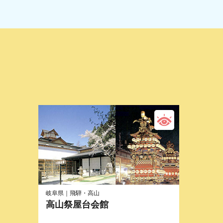
岐阜県｜飛騨・高山
高山祭屋台会館