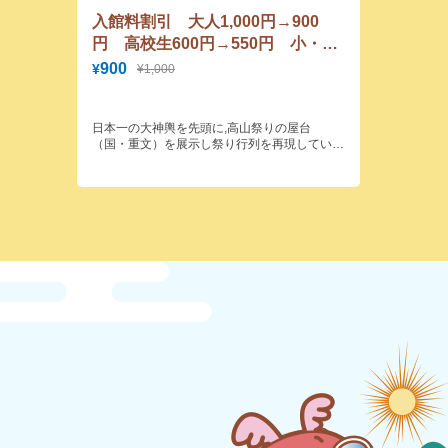
入館料割引 大人1,000円→900
円 高校生600円→550円 小・中
学生500円→450円
900
¥
¥1,000
日本一の大神輿を先頭に,高山祭りの屋台
（国・重文）を展示し祭り行列を再現してい
る。江戸時代の飛騨の匠の技が堪能できる。