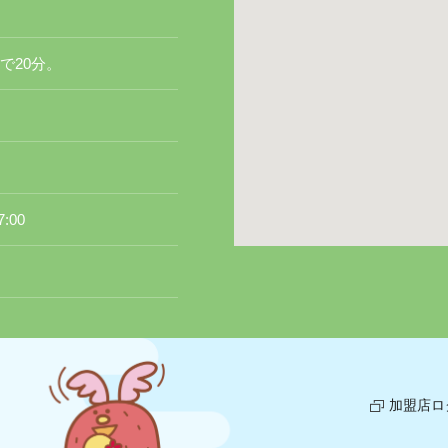
で20分。
:00
加盟店ロ