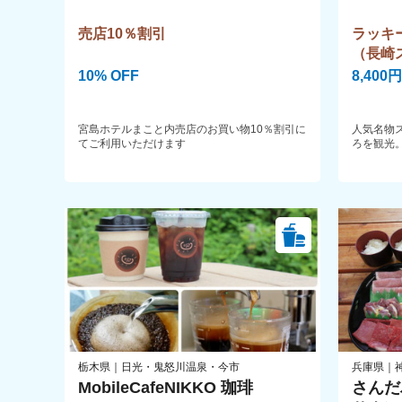
売店10％割引
ラッキ
（長崎
10% OFF
8,400円
宮島ホテルまこと内売店のお買い物10％割引に
人気名物
てご利用いただけます
ろを観光
はのスイ
ます。
栃木県｜日光・鬼怒川温泉・今市
兵庫県｜
MobileCafeNIKKO 珈琲
さんだ