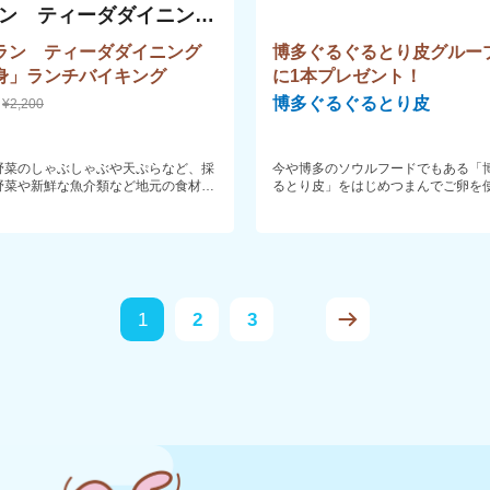
ン ティーダダイニン
彩身
ラン ティーダダイニング
博多ぐるぐるとり皮グルー
身」ランチバイキング
に1本プレゼント！
博多ぐるぐるとり皮
¥2,200
野菜のしゃぶしゃぶや天ぷらなど、採
今や博多のソウルフードでもある「
野菜や新鮮な魚介類など地元の食材に
るとり皮」をはじめつまんでご卵を
た、多彩なメニューを週替わりでご提
卵焼き、鶏モモの炭火焼やもつ鍋、
ます。
どなど、九州のうまいもんがぎゅ！
た居酒屋さんです。ご家族に使いや
大人数が収容できる大宴会場など店
も様々。皆様のシーンにあったお料
ご用意致します。
1
2
3