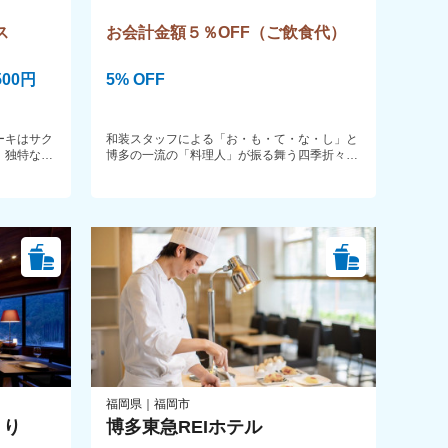
ス
お会計金額５％OFF（ご飲食代）
00円
5% OFF
ーキはサク
和装スタッフによる「お・も・て・な・し」と
。独特な風
博多の一流の「料理人」が振る舞う四季折々の
よく合いま
料理や博多名物、活きイカ・胡麻サバ・もつ
鍋・水炊など郷土料理を贅沢に満喫。大人の雰
囲気で大型イケスを眺めながらの堀こたつ式カ
ウンター席や個室席など多数ご用意。
福岡県｜福岡市
くり
博多東急REIホテル