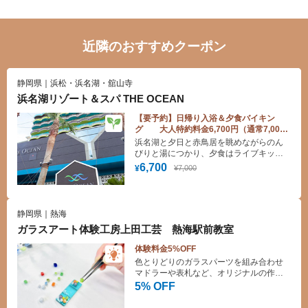
近隣のおすすめクーポン
静岡県｜浜松・浜名湖・舘山寺
浜名湖リゾート＆スパ THE OCEAN
【要予約】日帰り入浴＆夕食バイキン
グ 大人特約料金6,700円（通常7,000
円） 子供特約料金3,200円（通常3,500
浜名湖と夕日と赤鳥居を眺めながらのん
円）
びりと湯につかり、夕食はライブキッチ
ン付の和洋中バイキングをお楽しみ下さ
6,700
¥7,000
¥
い。
静岡県｜熱海
ガラスアート体験工房上田工芸 熱海駅前教室
体験料金5%OFF
色とりどりのガラスパーツを組み合わせ
マドラーや表札など、オリジナルの作品
を作成できます。
5% OFF