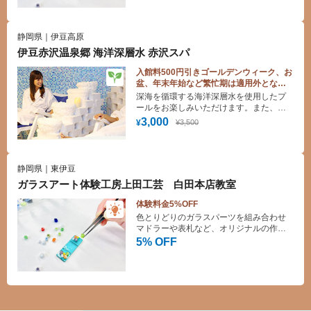
静岡県｜伊豆高原
伊豆赤沢温泉郷 海洋深層水 赤沢スパ
入館料500円引きゴールデンウィーク、お
盆、年末年始など繁忙期は適用外となり
ます。
深海を循環する海洋深層水を使用したプ
ールをお楽しみいただけます。また、デ
ィープシースパでは海の恵みを存分に満
3,000
¥3,500
¥
喫できる3つのドームをご用意。特徴の異
なるドームで心身ともにリフレッシュ、
最高級の癒やしをご堪能ください。
静岡県｜東伊豆
ガラスアート体験工房上田工芸 白田本店教室
体験料金5%OFF
色とりどりのガラスパーツを組み合わせ
マドラーや表札など、オリジナルの作品
を作成できます。
5% OFF