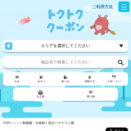
ご利用方法
エリアを選択してください
みる
あそぶ
食べる
体験する
入浴・スパ
お土産
乗り物
TOP
みる
動物園・水族館
熱川バナナワニ園