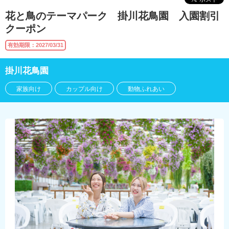
花と鳥のテーマパーク 掛川花鳥園 入園割引
クーポン
有効期限：2027/03/31
掛川花鳥園
家族向け
カップル向け
動物ふれあい