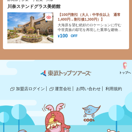
川奈ステンドグラス美術館
【100円割引（大人：中学生以上 通常
1,400円→割引後1,300円）】
大海原を望む絶好のロケーションに佇む
中世貴族の邸宅を再現した重厚な建物内
は、まるで宝石箱のようです。
100
OFF
¥
トップへ
加盟店ログイン
運営会社
お問い合わせ
利用規約