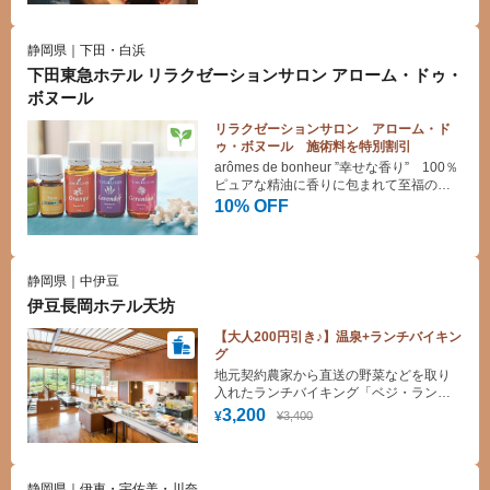
静岡県｜下田・白浜
下田東急ホテル リラクゼーションサロン アローム・ドゥ・
ボヌール
リラクゼーションサロン アローム・ド
ゥ・ボヌール 施術料を特別割引
arômes de bonheur ”幸せな香り” 100％
ピュアな精油に香りに包まれて至福の時
間をお過ごしください。
10% OFF
静岡県｜中伊豆
伊豆長岡ホテル天坊
【大人200円引き♪】温泉+ランチバイキン
グ
地元契約農家から直送の野菜などを取り
入れたランチバイキング「ベジ・ラン
チ」と日帰り入浴のお得な組み合わせ♪
3,200
¥3,400
¥
静岡県｜伊東・宇佐美・川奈