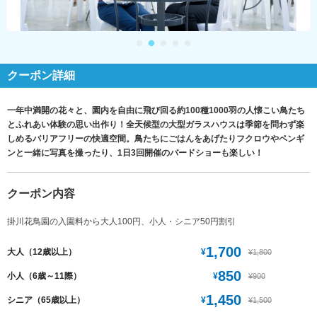
クーポン詳細
一年中満開の花々と、園内を自由に飛び回る約100種1000羽の人懐こい鳥たち
とふれあい体験の思い出作り！全天候型の大型ガラスハウスは季節を問わず楽
しめるバリアフリーの快適空間。鳥たちにごはんをあげたりフクロウやペンギ
ンと一緒に写真を撮ったり、1日3回開催のバードショーも楽しい！
クーポン内容
掛川花鳥園の入園料から大人100円、小人・シニア50円割引
1,700
¥
大人（12歳以上）
¥1,800
850
¥
小人（6歳～11際）
¥900
1,450
¥
シニア（65歳以上）
¥1,500