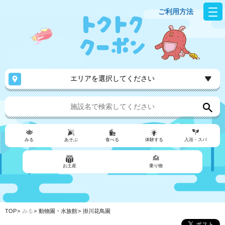
ご利用方法
エリアを選択してください
みる
あそぶ
食べる
体験する
入浴・スパ
お土産
乗り物
TOP
みる
動物園・水族館
掛川花鳥園