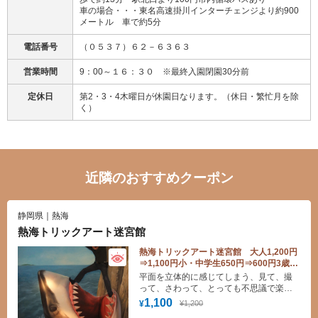
車の場合・・・東名高速掛川インターチェンジより約900
メートル 車で約5分
電話番号
（０５３７）６２－６３６３
営業時間
9：00～１６：３０ ※最終入園閉園30分前
定休日
第2・3・4木曜日が休園日なります。（休日・繁忙月を除
く）
近隣のおすすめクーポン
静岡県｜熱海
熱海トリックアート迷宮館
熱海トリックアート迷宮館 大人1,200円
⇒1,100円小・中学生650円⇒600円3歳～
6歳500円⇒450円
平面を立体的に感じてしまう、見て、撮
って、さわって、とっても不思議で楽し
める新しいアート！
1,100
¥1,200
¥