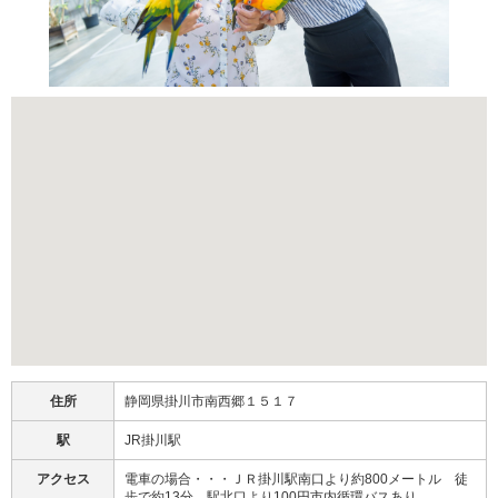
住所
静岡県掛川市南西郷１５１７
駅
JR掛川駅
アクセス
電車の場合・・・ＪＲ掛川駅南口より約800メートル 徒
歩で約13分 駅北口より100円市内循環バスあり