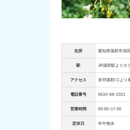
住所
愛知県蒲郡市清田
駅
JR蒲郡駅よりタ
アクセス
音羽蒲郡I.Cより
電話番号
0533ｰ68ｰ2321
営業時間
09:00~17:00
定休日
年中無休