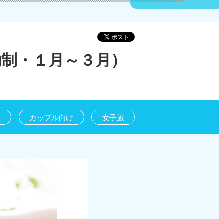
約制・１月～３月）
け
カップル向け
女子旅