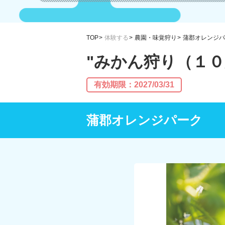
TOP
体験する
農園・味覚狩り
蒲郡オレンジパ
"みかん狩り（１
有効期限：2027/03/31
蒲郡オレンジパーク