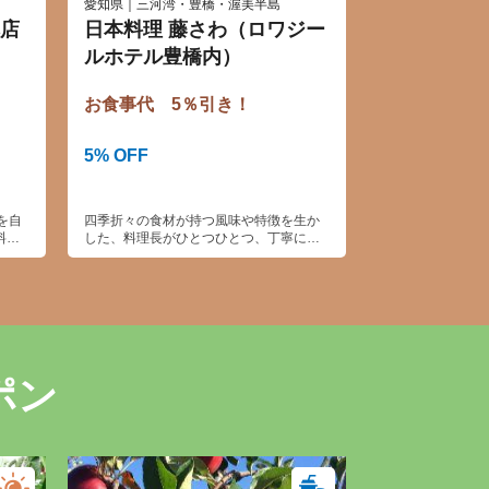
愛知県｜三河湾・豊橋・渥美半島
店
日本料理 藤さわ（ロワジー
ルホテル豊橋内）
お食事代 5％引き！
5% OFF
を自
四季折々の食材が持つ風味や特徴を生か
料の
した、料理長がひとつひとつ、丁寧に工
休憩
夫を凝らして作り上げる日本料理をお得
いそ
にお楽しみください。
ポン