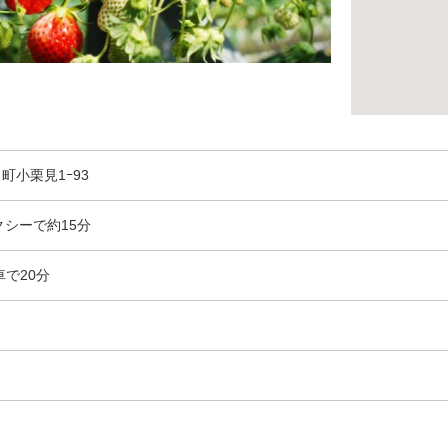
町小栗見1ｰ93
クシーで約15分
車で20分