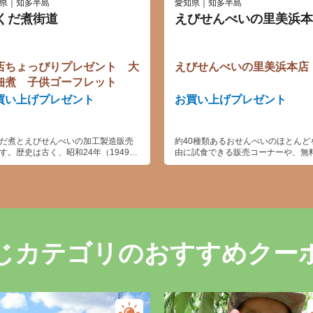
県｜知多半島
愛知県｜知多半島
くだ煮街道
えびせんべいの里美浜本
店ちょっぴりプレゼント 大
えびせんべいの里美浜本店
佃煮 子供ゴーフレット
買い上げプレゼント
お買い上げプレゼント
だ煮とえびせんべいの加工製造販売
約40種類あるおせんべいのほとんど
す。歴史は古く、昭和24年（1949）
由に試食できる販売コーナーや、無
業です。
コーヒー・お茶を飲むことができる
コーナーもあり、つい長居してしま
う。
じカテゴリのおすすめクー