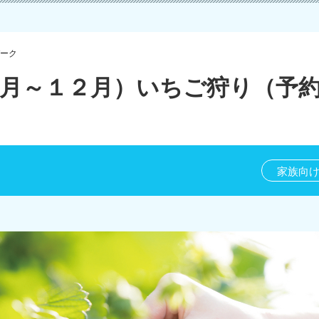
ーク
０月～１２月）いちご狩り（予
家族向