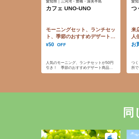
愛知県｜三河湾・豊橋・渥美半島
愛知
カフェ UNO-UNO
つ
モーニングセット、ランチセッ
来
ト、季節のおすすめデザート
人
50円引き！
お
50
OFF
¥
人気のモーニング、ランチセットが50円
つく
引き！ 季節のおすすめデザート商品
所で
も！！
の創
同