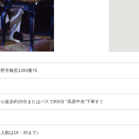
野字株尻1283番75
ら徒歩約20分またはバスで約5分 "高原中央"下車すぐ
（入館は16：30まで）