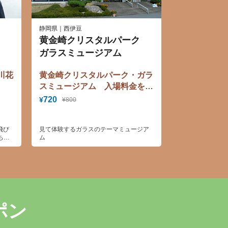
静岡県｜西伊豆
黄金崎クリスタルパーク
ガラスミュージアム
川花
黄金崎クリスタルパーク・ガラ
スミュージアム 入場料金を特
別割引
720
¥
¥800
飛び
見て体験するガラスのテーマミュージア
ちと
ム
型の
しめ
にご
と一
バー
ポン