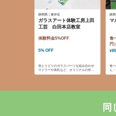
静岡県｜東伊豆
静岡
ガラスアート体験工房上田
マ
工芸 白田本店教室
体験料金5%OFF
食べ
円
5% OFF
9
¥
色とりどりのガラスパーツを組み合わせ
食べ
マドラーや表札など、オリジナルの作品
ん・
を作成できます。
南ゴ
－サ
同