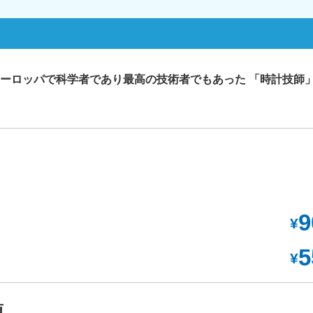
のヨーロッパで科学者であり最高の技術者でもあった 「時計技師
9
¥
5
¥
項