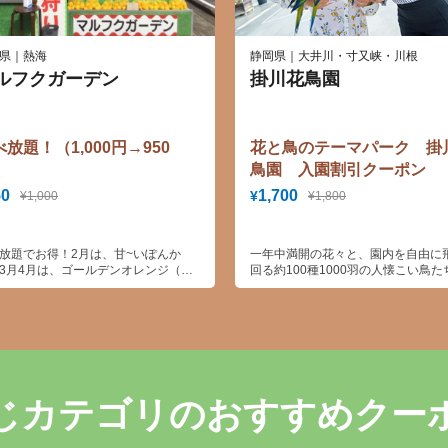
県｜熱海
静岡県｜大井川・寸又峡・川根
ルフクガーデン
掛川花鳥園
放題！（1,000円→950
花と鳥のテーマパーク 掛
）
鳥園 入園割引クーポン
50
1,700
¥
¥1,000
¥1,800
放題でお得！2月は、甘~いぽんか
一年中満開の花々と、園内を自由に
3月4月は、ゴールデンオレンジ（湘
回る約100種1000羽の人懐こい鳥た
ールド親品種）5月1日～10日はニュ
ふれあい体験の思い出作り！全天候
マ－オレンジを楽しんでください！
大型ガラスハウスは季節を問わず楽
るバリアフリーの快適空間。鳥たち
はんをあげたりフクロウやペンギン
緒に写真を撮ったり、1日3回開催の
ドショーも楽しい！
じカテゴリのおすすめクー