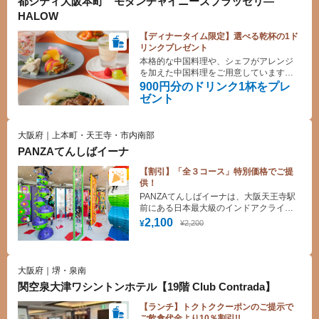
都シティ大阪本町 モダンチャイニーズブラッセリ―
HALOW
【ディナータイム限定】選べる乾杯の1ド
リンクプレゼント
本格的な中国料理や、シェフがアレンジ
を加えた中国料理をご用意しています。
旅の最後に、ワインでおしゃれに乾杯し
900円分のドリンク1杯をプレ
ながら、ディナーコースをお楽しみくだ
ゼント
さい。
大阪府｜上本町・天王寺・市内南部
PANZAてんしばイーナ
【割引】「全３コース」特別価格でご提
供！
PANZAてんしばイーナは、大阪天王寺駅
前にある日本最大級のインドアクライミ
ング＆アドベンチャーパークです。日本
2,100
¥2,200
¥
最大数を誇るインドアクライミング
『noborun! (ノボルン！)』、最大高さ8m
の空中アクティビティや、ネットででき
た新感覚ジャングルジムなどが体験でき
大阪府｜堺・泉南
るアドベンチャーパーク 『sorarun!(ソラ
関空泉大津ワシントンホテル【19階 Club Contrada】
ルン！) 』があります。
【ランチ】トクトククーポンのご提示で
ご飲食代金より10％割引!!