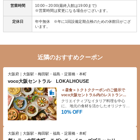
営業時間
10:00～20:00(最終入館は19:00まで)
※営業時間は変更になる場合がございます。
定休日
年中無休 ※年に1回設備定期点検のための休館日がござ
います。
近隣のおすすめクーポン
大阪府｜大阪駅・梅田駅・福島・淀屋橋・本町
voco大阪セントラル LOKALHOUSE
＜昼食＞トクトククーポンのご提示で
voco大阪セントラル内のレストラン
【LOKALHOUSE】
クリエイティブなイタリア料理を中心
10%OFF♪
に、 地元の食材を活かしたオリジナリテ
ィ溢れるメニューを多数ご用意しており
10% OFF
ます
大阪府｜大阪駅・梅田駅・福島・淀屋橋・本町