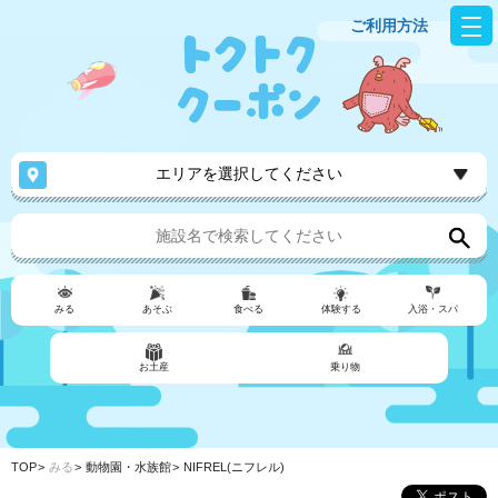
ご利用方法
エリアを選択してください
みる
あそぶ
食べる
体験する
入浴・スパ
お土産
乗り物
TOP
みる
動物園・水族館
NIFREL(ニフレル)