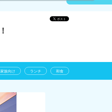
！
家族向け
ランチ
和食