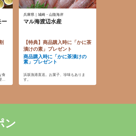
兵庫県｜城崎・山陰海岸
モー
マル海渡辺水産
割
【特典】商品購入時に「かに茶
漬けの素」プレゼント
商品購入時に「かに茶漬けの
素」プレゼント
な食
浜坂漁港直送。お菓子、珍味もありま
理を
す。
。デ
子様
ポン