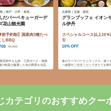
県｜神戸・六甲・有馬
兵庫県｜宝塚・西宮
んだバーベキューガーデ
グランブッフェ イオン
ズ花山観光園
ル伊丹
事前予約制】国産肉3種たべ
スペシャルコース以上10％
くしBBQ
引
10% OFF
700
¥5,800
黒毛和牛もも肉・三田ポーク・地鶏
食のテーマパークニラックス。様々
種の肉及び厳選した旬の野菜を当店オ
べ放題やご注文ごとにできたてお料
ナルの塩で食材の旨味をご堪能いた
提供するバイキングレストランです
ます。
ザートも豊富にご用意しており、お
も大満足！
じカテゴリのおすすめクー