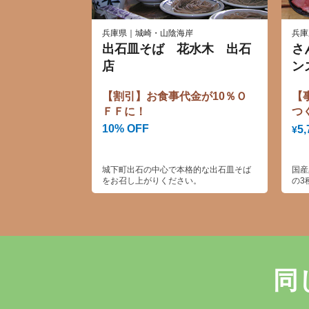
兵庫県｜城崎・山陰海岸
兵庫
出石皿そば 花水木 出石
さ
店
ン
【割引】お食事代金が10％Ｏ
【
ＦＦに！
つ
10% OFF
5,
¥
城下町出石の中心で本格的な出石皿そば
国産
をお召し上がりください。
の3
リジ
だけ
同