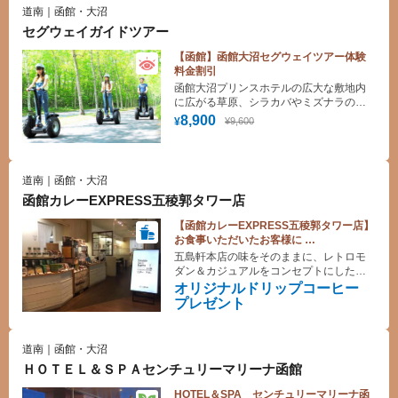
道南｜函館・大沼
セグウェイガイドツアー
【函館】函館大沼セグウェイツアー体験
料金割引
函館大沼プリンスホテルの広大な敷地内
に広がる草原、シラカバやミズナラの林
を巡るセグウェイツアー。駒ヶ岳山麓の
8,900
¥9,600
¥
自然を満喫しよう！
道南｜函館・大沼
函館カレーEXPRESS五稜郭タワー店
【函館カレーEXPRESS五稜郭タワー店】
お食事いただいたお客様に
オリジナルドリップコーヒープレゼント♪
五島軒本店の味をそのままに、レトロモ
ダン＆カジュアルをコンセプトにしたカ
レーレストラン！観光の合間にお楽しみ
オリジナルドリップコーヒー
ください！
プレゼント
道南｜函館・大沼
ＨＯＴＥＬ＆ＳＰＡセンチュリーマリーナ函館
HOTEL＆SPA センチュリーマリーナ函