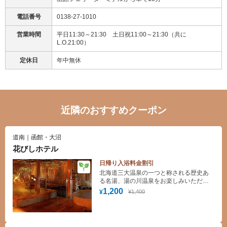
電話番号
0138-27-1010
営業時間
平日11:30～21:30 土日祝11:00～21:30（共に
L.O.21:00）
定休日
年中無休
近隣のおすすめクーポン
道南｜函館・大沼
花びしホテル
日帰り入浴料金割引
北海道三大温泉の一つと称される歴史あ
る名湯、湯の川温泉をお楽しみいただけ
ます
1,200
¥1,400
¥