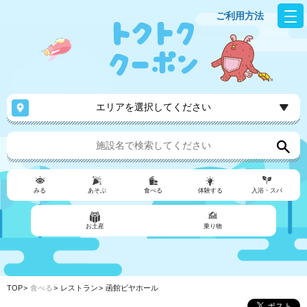
ご利用方法
エリアを選択してください
みる
あそぶ
食べる
体験する
入浴・スパ
お土産
乗り物
TOP
食べる
レストラン
函館ビヤホール