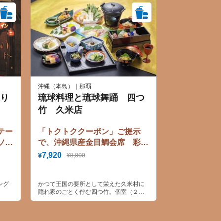
沖縄（本島）｜那覇
り
琉球料理と琉球舞踊 四つ
竹 久米店
テー
「トクトククーポン」ご提示
ソテ
で、沖縄県産金目鯛会席 彩
（いろどり） 料金10%割引！
7,920
¥
¥8,800
ング
かつて王国の要所として栄えた久米村に
隠れ家のごとく佇む四つ竹。個室（２
階）とシアター（１階）からなる店内
で 高貴な味をまっすぐに継承した 宮
廷料理や 沖縄の食材をふんだんに使っ