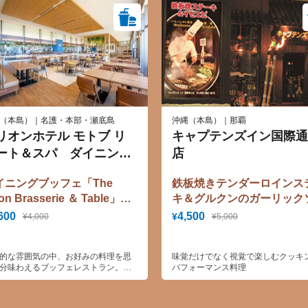
（本島）｜名護・本部・瀬底島
沖縄（本島）｜那覇
リオンホテル モトブ リ
キャプテンズイン国際通
ート＆スパ ダイニング
店
フェ「 The Orion
イニングブッフェ「The
鉄板焼きテンダーロインス
asserie & Table」
ion Brasserie ＆ Table」ラ
キ＆グルクンのガーリック
チバイキング10％割引券
ーフルコース
600
4,500
¥
¥4,000
¥5,000
的な雰囲気の中、お好みの料理を思
味覚だけでなく視覚で楽しむクッキ
分味わえるブッフェレストラン。ラ
パフォーマンス料理
キッチンで作る和洋中の料理が楽し
す。