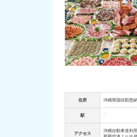
住所
沖縄県国頭郡恩納
駅
⁻
沖縄自動車道利用の
アクセス
那覇空港より出発