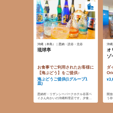
沖縄（本島）｜恩納・読谷・北谷
沖縄
琉球亭
オ
ゾ
ブッ
お食事でご利用されたお客様に
ダ
Br
【海ぶどう】をご提供♪
Or
ン
海ぶどうご提供(1グループ1
3,
¥
皿)
恩納村・リザンシーパークホテル谷茶ベ
開放
イさん向かいの沖縄料理店です。夕食営
う存
業時には、近隣ホテルさんへの送迎も承
イブ
ります。お気軽にお問い合わせ下さい。
めま