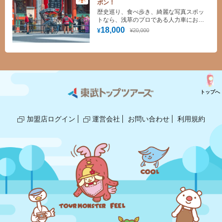
ポン！
歴史巡り、食べ歩き、綺麗な写真スポッ
トなら、浅草のプロである人力車にお任
せください！
18,000
¥20,000
¥
トップへ
加盟店ログイン
運営会社
お問い合わせ
利用規約