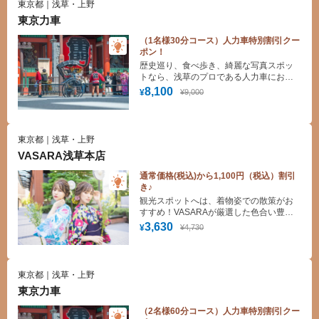
東京都｜浅草・上野
東京力車
（1名様30分コース）人力車特別割引クー
ポン！
歴史巡り、食べ歩き、綺麗な写真スポッ
トなら、浅草のプロである人力車にお任
せください！
8,100
¥9,000
¥
東京都｜浅草・上野
VASARA浅草本店
通常価格(税込)から1,100円（税込）割引
き♪
観光スポットへは、着物姿での散策がお
すすめ！VASARAが厳選した色合い豊か
な着物からお好みの一着をお楽しみくだ
3,630
¥4,730
¥
さい。手ぶらでOK！着付け・ヘアセット
無料！
東京都｜浅草・上野
東京力車
（2名様60分コース）人力車特別割引クー