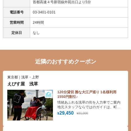
首都高速４号新宿線外苑出口より5分
電話番号
03-3401-0101
営業時間
24時間
定休日
なし
近隣のおすすめクーポン
東京都｜浅草・上野
えびす屋 浅草
120分貸切 雅な大江戸巡り 1名様利用
1550円割引♪
情緒あふれる浅草の街を人力車でご案内
地元スタッフならではのガイドは、町の
歴史はもちろん“穴場名所”や“最新グルメ
29,450
¥31,000
¥
情報”なども盛りだくさん！でお楽しみい
ただけます。