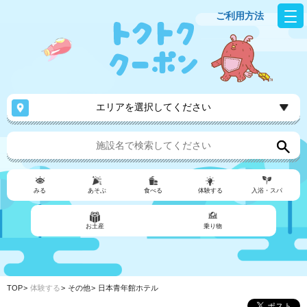
ご利用方法
エリアを選択してください
みる
あそぶ
食べる
体験する
入浴・スパ
お土産
乗り物
TOP
体験する
その他
日本青年館ホテル