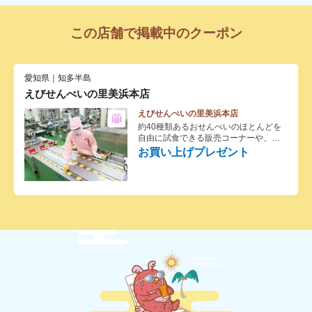
この店舗で掲載中のクーポン
愛知県｜知多半島
えびせんべいの里美浜本店
えびせんべいの里美浜本店
約40種類あるおせんべいのほとんどを
自由に試食できる販売コーナーや、無
料のコーヒー・お茶を飲むことができ
お買い上げプレゼント
る休憩コーナーもあり、つい長居して
しまいそう。