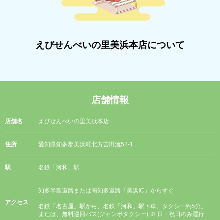
えびせんべいの里美浜本店について
店舗情報
店舗名
えびせんべいの里美浜本店
住所
愛知県知多郡美浜町北方吉田流52-1
駅
名鉄「河和」駅
知多半島道路または南知多道路「美浜IC」からすぐ
アクセス
名鉄「名古屋」駅から、名鉄「河和」駅下車。タクシー約5分。
または、無料巡回バス(ジャンボタクシー) ※ 日・祝日のみ運行