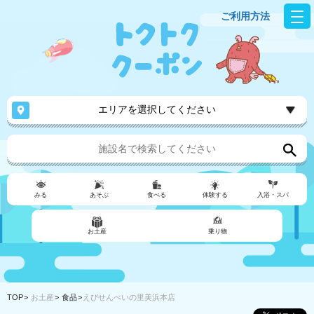
ご利用方法
エリアを選択してください
みる
あそぶ
食べる
体験する
入浴・スパ
お土産
乗り物
TOP
お土産
食品
えびせんべいの里美浜本店