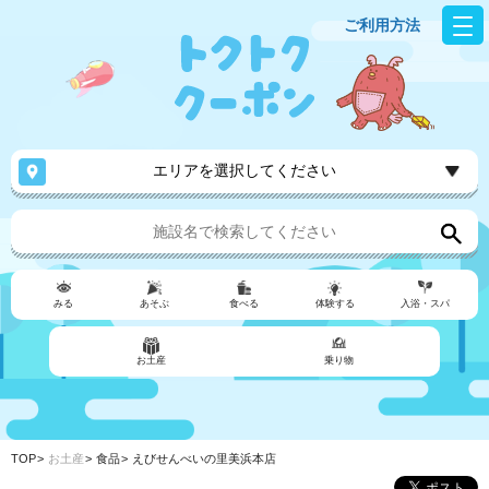
ご利用方法
エリアを選択してください
みる
あそぶ
食べる
体験する
入浴・スパ
お土産
乗り物
TOP
お土産
食品
えびせんべいの里美浜本店