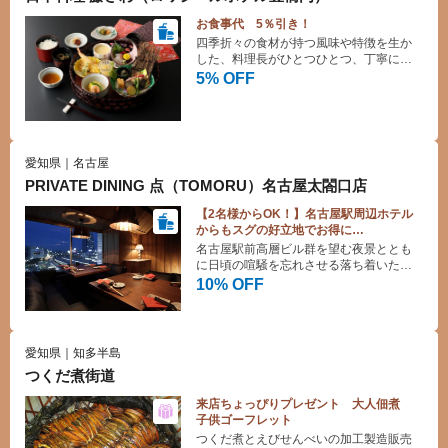
お食事代 5％引き！
四季折々の食材が持つ風味や特徴を生か
した、料理長がひとつひとつ、丁寧に工
夫を凝らして作り上げる日本料理をお得
5% OFF
にお楽しみください。
愛知県｜名古屋
PRIVATE DINING 点（TOMORU）名古屋太閤口店
【2名様からOK！】名古屋駅周辺ホテル
からもスグの好立地でお得に
【10％OFF】クーポン
名古屋駅前高層ビル群を望む夜景ととも
に日頃の喧騒を忘れさせる落ち着いた非
日常空間でごゆっくりお過ごしいただけ
10% OFF
ます☆お昼になごやめしを堪能したあと
は落ち着いた空間で貴方好みのお酒を片
手に名古屋の夜をお愉しみください。
愛知県｜知多半島
つくだ煮街道
来店ちょっぴりプレゼント 大人佃煮
子供ゴーフレット
つくだ煮とえびせんべいの加工製造販売