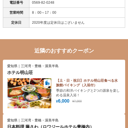
電話番号
0569-82-0248
営業時間
8：00～17：00
定休日
2020年度は定休日はございません
近隣のおすすめクーポン
愛知県｜三河湾・豊橋・渥美半島
ホテル明山荘
【土・日・祝日】ホテル明山荘食べる水
族館バイキング（入浴付）
季節の和洋バイキングと2つの源泉を楽し
める温泉入浴！
6,000
¥7,000
¥
愛知県｜三河湾・豊橋・渥美半島
日本料理 藤さわ（ロワジールホテル豊橋内）