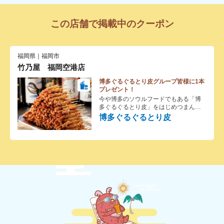
この店舗で掲載中のクーポン
福岡県｜福岡市
竹乃屋 福岡空港店
博多ぐるぐるとり皮グループ皆様に1本
プレゼント！
今や博多のソウルフードでもある「博
多ぐるぐるとり皮」をはじめつまんで
ご卵を使った噂の卵焼き、鶏モモの炭
博多ぐるぐるとり皮
火焼やもつ鍋、ゴマサバなどなど、九
州のうまいもんがぎゅ！っと詰まった
居酒屋さんです。ご家族に使いやすい
個室や大人数が収容できる大宴会場な
ど店内のお部屋も様々。皆様のシーン
にあったお料理やお席をご用意致しま
す。