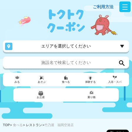
ご利用方法
エリアを選択してください
みる
あそぶ
食べる
体験する
入浴・スパ
お土産
乗り物
TOP
食べる
レストラン
竹乃屋 福岡空港店