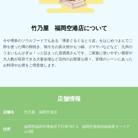
竹乃屋 福岡空港店について
今や博多のソウルフードでもある「博多ぐるぐるとり皮」をはじめつまんでご
卵を使った噂の卵焼き、鶏モモの炭火焼やもつ鍋、ゴマサバなどなど、九州の
うまいもんがぎゅ！っと詰まった居酒屋さんです。ご家族に使いやすい個室や
大人数が収容できる大宴会場など店内のお部屋も様々。皆様のシーンにあった
お料理やお席をご用意致します。
店舗情報
店舗名
竹乃屋 福岡空港店
福岡県福岡市博多区下臼井767-1 福岡空港国内線旅客ターミナ
住所
ル3階