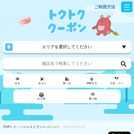
ご利用方法
エリアを選択してください
みる
あそぶ
食べる
体験する
入浴・スパ
お土産
乗り物
TOP
食べる
レストラン
café karin （カフェカリン）