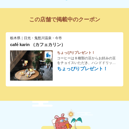
この店舗で掲載中のクーポン
栃木県｜日光・鬼怒川温泉・今市
café karin （カフェカリン）
ちょっぴりプレゼント！
コーヒーは８種類の豆からお好みの豆
をチョイスいただき、ハンドドリップ
でご提供。紅茶は、宇都宮が発祥で、
ちょっぴりプレゼント！
今や全国各地で人気のY's ｔｅａの茶
葉からポットサービス。手づくりのシ
フォンケーキやスコーンとともにお楽
しみください。店主が丹精込めて育て
る40種類以上のバラの花を、真冬を除
き、折々に楽しんで頂けるカフェで
す。