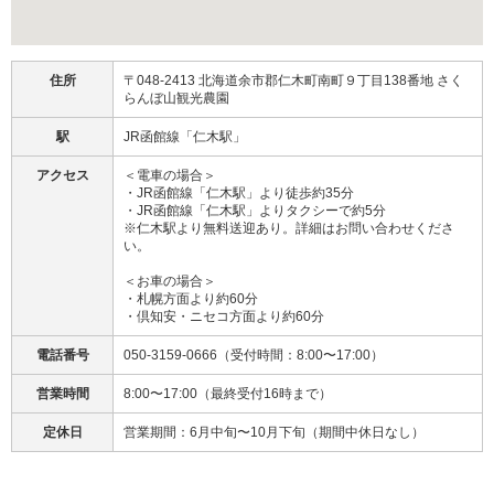
住所
〒048-2413 北海道余市郡仁木町南町９丁目138番地 さく
らんぼ山観光農園
駅
JR函館線「仁木駅」
アクセス
＜電車の場合＞
・JR函館線「仁木駅」より徒歩約35分
・JR函館線「仁木駅」よりタクシーで約5分
※仁木駅より無料送迎あり。詳細はお問い合わせくださ
い。
＜お車の場合＞
​・札幌方面より​約60分
・倶知安・ニセコ方面より​約60分
電話番号
050-3159-0666（受付時間：8:00〜17:00）
営業時間
8:00〜17:00（最終受付16時まで）
定休日
営業期間：6月中旬〜10月下旬（期間中休日なし）