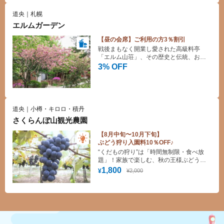
道央｜札幌
エルムガーデン
【昼の会席】ご利用の方3％割引
戦後まもなく開業し愛された高級料亭
「エルム山荘」、その歴史と伝統、おも
てなしを継承したエルムガーデンで非日
3% OFF
常な時間をお過ごしください♪
道央｜小樽・キロロ・積丹
さくらんぼ山観光農園
【8月中旬〜10月下旬】
ぶどう狩り入園料10％OFF♪
“くだもの狩り”は「時間無制限・食べ放
題」！家族で楽しむ、秋の王様ぶどう狩
り！
1,800
¥2,000
¥