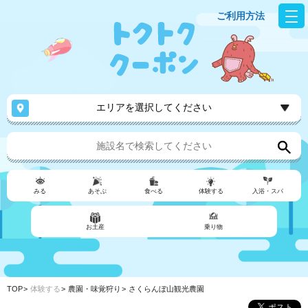
ご利用方法
エリアを選択してください
みる
あそぶ
食べる
体験する
入浴・スパ
お土産
乗り物
TOP
体験する
農園・味覚狩り
さくらんぼ山観光農園