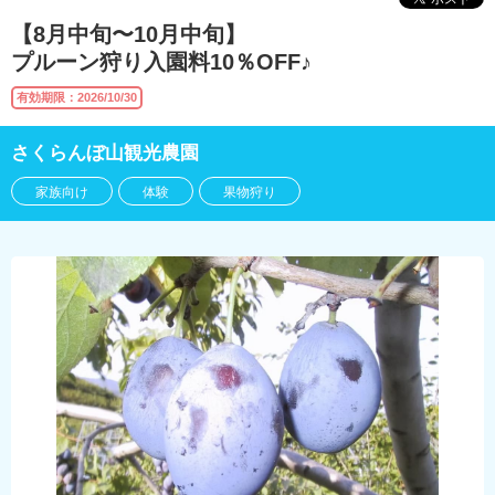
【8月中旬〜10月中旬】
プルーン狩り入園料10％OFF♪
有効期限：2026/10/30
さくらんぼ山観光農園
家族向け
体験
果物狩り