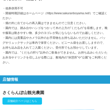
・他券併用不可
・開催時期詳細はホームページ（https://www.sakuranboyama.net/）でご確認く
ださい
・畑の外に出てからの再入園はできませんのでご注意ください。
・園内では、踏み台やハシゴをつかって木の上方の”くだもの”を収穫します。靴
や服装は動きやすい物、多少のヨゴレが気にならないものでお越しください。
​・園内には貴重品やカメラ以外のお手荷物をお持ち込みいただけません。バッ
グやリュックサックは車内で保管ください。ビニール袋をお渡ししますので、
お持ち込み品を入れてご入園ください。受付所でもお預かりしています。
・園内では、”くだもの狩り”以外のご飲食ができません。お持ち込みいただいた
お弁当やドリンクを召し上がる際には、敷地内の”休憩所”や”公園”をご利用くだ
さい。
店舗情報
さくらんぼ山観光農園
店舗紹介ページはこちら