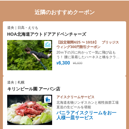
近隣のおすすめクーポン
道央｜日高・えりも
HOA北海道アウトドアアドベンチャーズ
【設定期間4/25 〜 10/18】 ブリッジス
ウィング300円割引クーポン
20ｍ下の川に向かって一気に飛び込も
う！ 腰に装着したハーネスと橋をクライ
ミング・ロープでつなぎ、 橋から川へジ
6,300
¥6,600
¥
ャンプします。 息を呑むような数秒のフ
リーフォールのあと、まるでターザンの
ように大きくスウィングします。
道央｜札幌
キリンビール園 アーバン店
アイスクリームサービス
北海道名物ジンギスカンと相性抜群工場
直送の生ビールを堪能
バニラアイスクリームをお一
人様一皿サービス