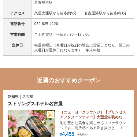
名古屋港駅
アクセス
久屋大通駅から徒歩約5分 名古屋港駅から徒歩約3分
電話番号
052-825-4120
営業時間
ご予約電話 平日9：30～18：00
定休日
毎週月曜日（月曜日が祝日の場合は営業日となり、翌日の
火曜日が運休日になります） 年末年始
近隣のおすすめクーポン
愛知県｜名古屋
ストリングスホテル名古屋
［ニューヨークラウンジ］【プリンセス
アフタヌーンティー】大聖堂を眺めなが
ら優雅なひとときを＜平日＞
彩り豊かな美食を楽しめるソファラウン
ジです。開放感のある吹き抜けと、ゴー
ジャスなシャンデリアが皆様をお出迎え
4,455
¥4,950
¥