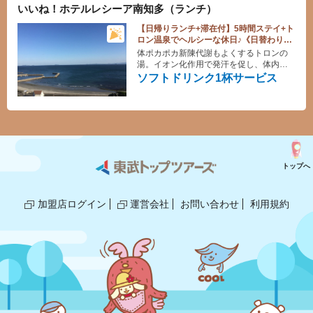
いいね！ホテルレシーア南知多（ランチ）
【日帰りランチ+滞在付】5時間ステイ+ト
ロン温泉でヘルシーな休日♪《日替わりラ
ンチ》ソフトドリンク1杯サービス
体ポカポカ新陳代謝もよくするトロンの
湯。イオン化作用で発汗を促し、体内か
ら老廃物を出せば心も体もリフレッシ
ソフトドリンク1杯サービス
ュ！
トップへ
加盟店ログイン
運営会社
お問い合わせ
利用規約