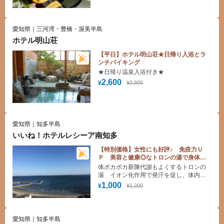
いたします。上質なソファでおくつろぎ
いただくと、会話も弾むことでしょう。
愛知県｜三河湾・豊橋・渥美半島
ホテル明山荘
【平日】ホテル明山荘★日帰り入浴とラ
ンチバイキング
★日帰り温泉入浴付き★
2,600
¥2,800
¥
愛知県｜知多半島
いいね！ホテルレシーア南知多
【特別価格】女性にも好評♪ 免疫力Ｕ
Ｐ 美容と健康◎なトロンの湯で身体の
芯までほっこり♪
体ポカポカ新陳代謝もよくするトロンの
湯 イオン化作用で発汗を促し、体内か
ら老廃物を出せば体もリフレッシュ！
1,000
¥1,200
¥
愛知県｜知多半島