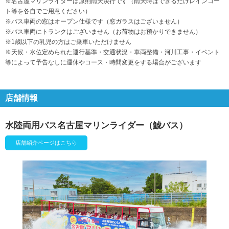
※名古屋マリンライダーは原則雨天決行です（雨天時はできるだけレインコー
ト等を各自でご用意ください）
※バス車両の窓はオープン仕様です（窓ガラスはございません）
※バス車両にトランクはございません（お荷物はお預かりできません）
※1歳以下の乳児の方はご乗車いただけません
※天候・水位定められた運行基準・交通状況・車両整備・河川工事・イベント
等によって予告なしに運休やコース・時間変更をする場合がございます
店舗情報
水陸両用バス名古屋マリンライダー（鯱バス）
店舗紹介ページはこちら