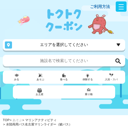
ご利用方法
エリアを選択してください
みる
あそぶ
食べる
体験する
入浴・スパ
お土産
乗り物
TOP
あそぶ
マリンアクティビティ
水陸両用バス名古屋マリンライダー（鯱バス）